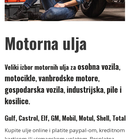
Motorna ulja
osobna vozila
Veliki izbor motornih ulja za
,
motocikle
vanbrodske motore
,
,
gospodarska vozila
industrijska
pile i
,
,
kosilice
.
Gulf, Castrol, Elf, GM, Mobil, Motul, Shell, Total
Kupite ulje online i platite paypal-om, kreditnom
karticom ili virmanskom uplatom. Besplatna