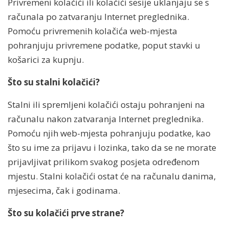
Privremeni kolačići ili kolačići sesije uklanjaju se s
računala po zatvaranju Internet preglednika.
Pomoću privremenih kolačića web-mjesta
pohranjuju privremene podatke, poput stavki u
košarici za kupnju.
×
Ostanite ispred konkurencije uz
Što su stalni kolačići?
naše savjete iz digitalnog
Stalni ili spremljeni kolačići ostaju pohranjeni na
marketinga i IT poslovanja!
računalu nakon zatvaranja Internet preglednika.
Pomoću njih web-mjesta pohranjuju podatke, kao
Pročitajte korisne strategije,
što su ime za prijavu i lozinka, tako da se ne morate
trendove i alate koji će
prijavljivat prilikom svakog posjeta određenom
unaprijediti vaš digitalni
mjestu. Stalni kolačići ostat će na računalu danima,
marketing i optimizirati
mjesecima, čak i godinama.
poslovanje. Saznajte više i
Što su kolačići prve strane?
poboljšajte svoj uspjeh!